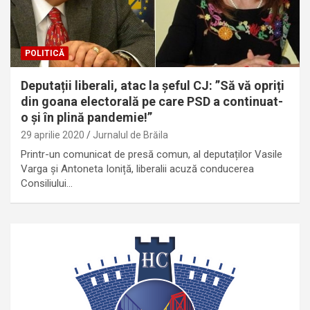
POLITICĂ
Deputații liberali, atac la șeful CJ: ”Să vă opriți
din goana electorală pe care PSD a continuat-
o și în plină pandemie!”
29 aprilie 2020
Jurnalul de Brăila
Printr-un comunicat de presă comun, al deputaților Vasile
Varga și Antoneta Ioniță, liberalii acuză conducerea
Consiliului…