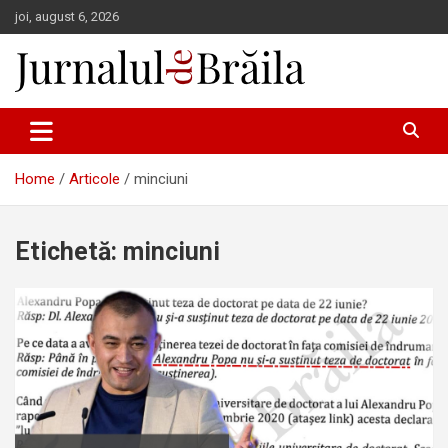
Skip
joi, august 6, 2026
to
content
Jurnalul de Brăila
Home
Articole
minciuni
Etichetă:
minciuni