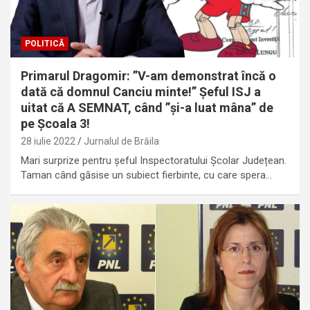
POLITICĂ
Primarul Dragomir: ”V-am demonstrat încă o
dată că domnul Canciu minte!” Șeful ISJ a
uitat că A SEMNAT, când ”și-a luat mâna” de
pe Școala 3!
28 iulie 2022
Jurnalul de Brăila
Mari surprize pentru șeful Inspectoratului Școlar Județean.
Taman când găsise un subiect fierbinte, cu care spera…