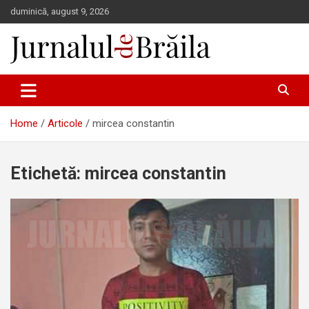
Skip
duminică, august 9, 2026
to
content
Jurnalul de Brăila
Home
Articole
mircea constantin
Etichetă:
mircea constantin