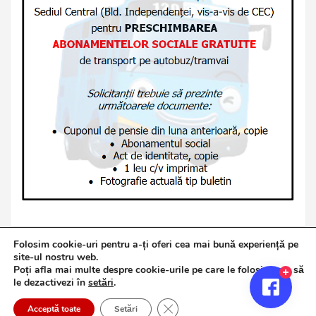
Folosim cookie-uri pentru a-ți oferi cea mai bună experiență pe
site-ul nostru web.
Poți afla mai multe despre cookie-urile pe care le folosim sau să
Copyright © 2026
Jurnalul de Brăila
le dezactivezi în
setări
.
Politică de confidențialitate
Theme by:
Theme Horse
Close GDPR Cookie Banner
Proudly Powered by:
WordPress
Acceptă toate
Setări