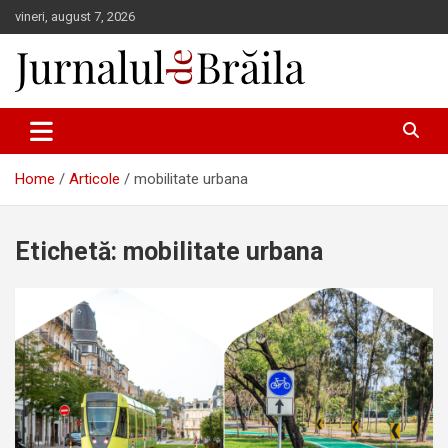
Skip
vineri, august 7, 2026
to
content
Jurnalul de Brăila
Home
Articole
mobilitate urbana
Etichetă:
mobilitate urbana