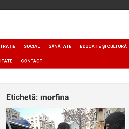
TRAȚIE
SOCIAL
SĂNĂTATE
EDUCAȚIE ȘI CULTURĂ
ITATE
CONTACT
Etichetă:
morfina