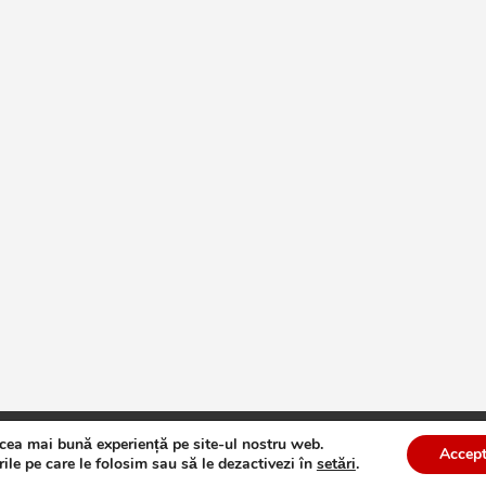
 cea mai bună experiență pe site-ul nostru web.
te
Theme by:
Theme Horse
Proudly Powered by:
WordPress
Accept
ile pe care le folosim sau să le dezactivezi în
setări
.