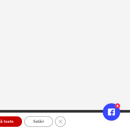
Close GDPR Cookie Banner
ă toate
Setări