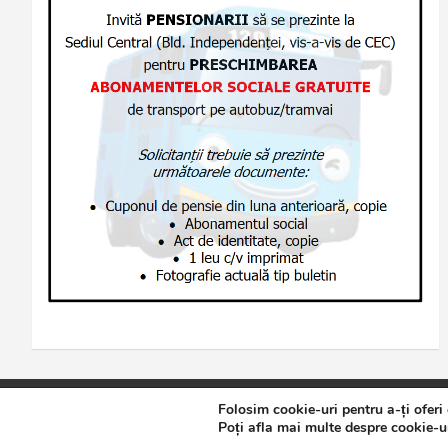
Folosim cookie-uri pentru a-ți oferi
Copyright © 2026
Jurnalul de Brăila
Politică de confidențialita
Poți afla mai multe despre cookie-ur