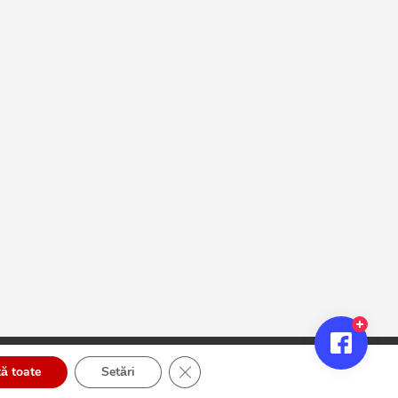
Close GDPR Cookie Banner
ă toate
Setări