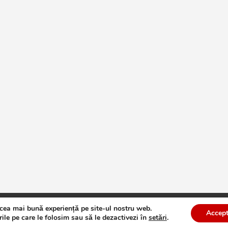
 cea mai bună experiență pe site-ul nostru web.
te
Theme by:
Theme Horse
Proudly Powered by:
WordPress
Accept
ile pe care le folosim sau să le dezactivezi în
setări
.