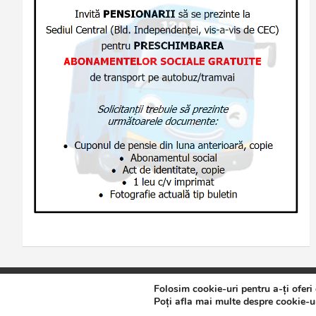
Folosim cookie-uri pentru a-ți oferi
Copyright © 2026
Jurnalul de Brăila
Politică de confidențialita
Poți afla mai multe despre cookie-ur