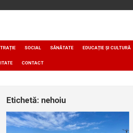
TRAȚIE
SOCIAL
SĂNĂTATE
EDUCAȚIE ȘI CULTURĂ
ITATE
CONTACT
Etichetă:
nehoiu