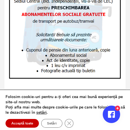
Folosim cookie-uri pentru a-ți oferi cea mai bună experiență pe
site-ul nostru web.
Poți afla mai multe despre cookie-urile pe care le folosim sau să
Copyright © 2026
Jurnalul de Brăila
le dezactivezi în
setări
.
Politică de confidențialitate
Theme by:
Theme Horse
Close GDPR Cookie Banner
Proudly Powered by:
WordPress
Acceptă toate
Setări