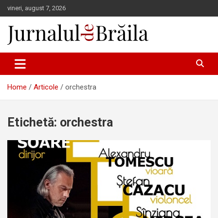
Skip
vineri, august 7, 2026
to
content
Jurnalul de Brăila
Home
Articole
orchestra
Etichetă:
orchestra