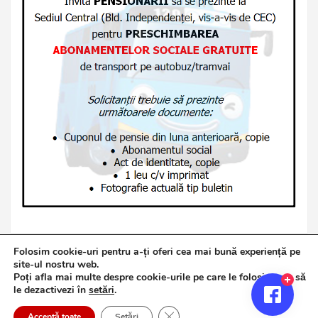
Folosim cookie-uri pentru a-ți oferi cea mai bună experiență pe
site-ul nostru web.
Poți afla mai multe despre cookie-urile pe care le folosim sau să
Copyright © 2026
Jurnalul de Brăila
le dezactivezi în
setări
.
Politică de confidențialitate
Theme by:
Theme Horse
Close GDPR Cookie Banner
Proudly Powered by:
WordPress
Acceptă toate
Setări