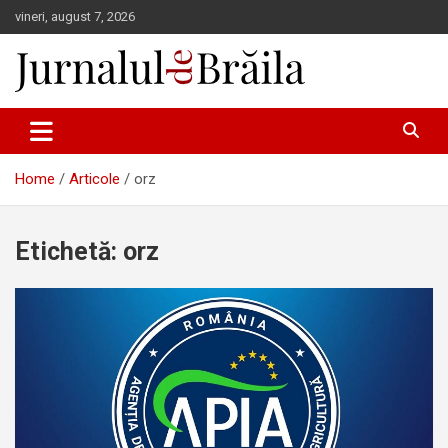
Skip
vineri, august 7, 2026
to
content
Jurnalul de Brăila
Home
Articole
orz
Etichetă:
orz