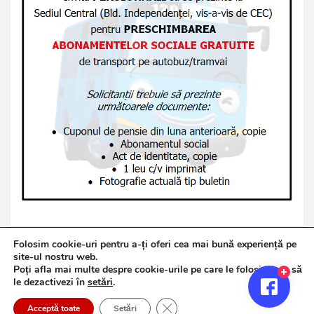
Folosim cookie-uri pentru a-ți oferi cea mai bună experiență pe
site-ul nostru web.
Poți afla mai multe despre cookie-urile pe care le folosim sau să
Copyright © 2026
Jurnalul de Brăila
le dezactivezi în
setări
.
Politică de confidențialitate
Theme by:
Theme Horse
Close GDPR Cookie Banner
Proudly Powered by:
WordPress
Acceptă toate
Setări