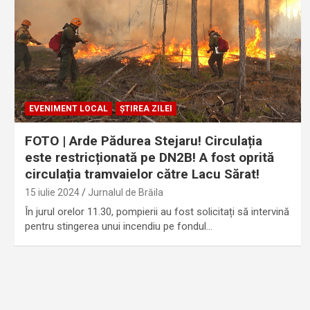
EVENIMENT LOCAL
ȘTIREA ZILEI
FOTO | Arde Pădurea Stejaru! Circulația
este restricționată pe DN2B! A fost oprită
circulația tramvaielor către Lacu Sărat!
15 iulie 2024
Jurnalul de Brăila
În jurul orelor 11.30, pompierii au fost solicitați să intervină
pentru stingerea unui incendiu pe fondul…