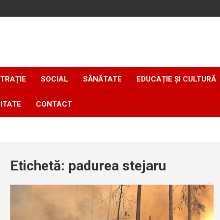
TRAȚIE
SOCIAL
SĂNĂTATE
EDUCAȚIE ȘI CULTURĂ
ITATE
CONTACT
Etichetă:
padurea stejaru