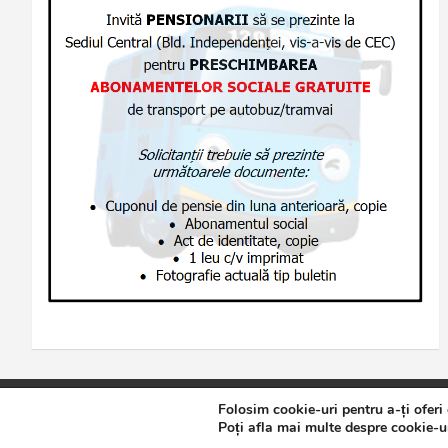
Folosim cookie-uri pentru a-ți oferi
Copyright © 2026
Jurnalul de Brăila
Politică de confidențialita
Poți afla mai multe despre cookie-ur