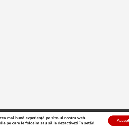
 cea mai bună experiență pe site-ul nostru web.
te
Theme by:
Theme Horse
Proudly Powered by:
WordPress
Accept
ile pe care le folosim sau să le dezactivezi în
setări
.