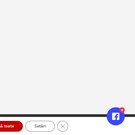
Close GDPR Cookie Banner
ă toate
Setări