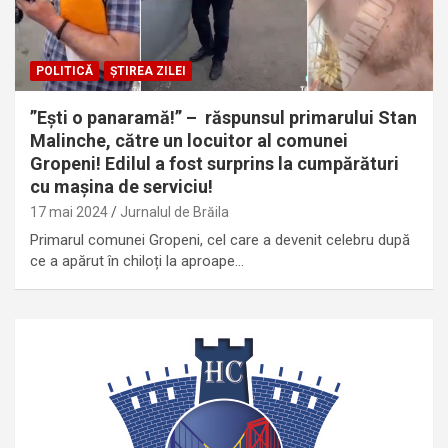
POLITICĂ
ȘTIREA ZILEI
”Ești o panaramă!” – răspunsul primarului Stan
Malinche, către un locuitor al comunei
Gropeni! Edilul a fost surprins la cumpărături
cu mașina de serviciu!
17 mai 2024
Jurnalul de Brăila
Primarul comunei Gropeni, cel care a devenit celebru după
ce a apărut în chiloți la aproape…