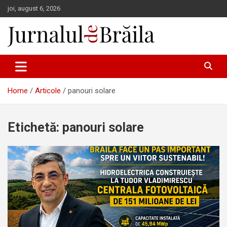
Skip
joi, august 6, 2026
to
content
Jurnalul de Brăila
Home
Articole
panouri solare
Etichetă:
panouri solare