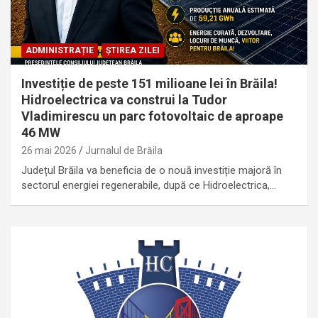
ADMINISTRAȚIE
ȘTIREA ZILEI
Investiție de peste 151 milioane lei în Brăila!
Hidroelectrica va construi la Tudor
Vladimirescu un parc fotovoltaic de aproape
46 MW
26 mai 2026
Jurnalul de Brăila
Județul Brăila va beneficia de o nouă investiție majoră în
sectorul energiei regenerabile, după ce Hidroelectrica,…