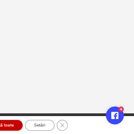
Close GDPR Cookie Banner
ă toate
Setări