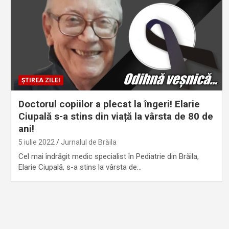
ȘTIREA ZILEI
Doctorul copiilor a plecat la îngeri! Elarie
Ciupală s-a stins din viață la vârsta de 80 de
ani!
5 iulie 2022
Jurnalul de Brăila
Cel mai îndrăgit medic specialist în Pediatrie din Brăila,
Elarie Ciupală, s-a stins la vârsta de…