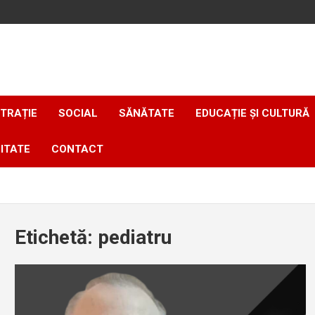
TRAȚIE
SOCIAL
SĂNĂTATE
EDUCAȚIE ȘI CULTURĂ
ITATE
CONTACT
Etichetă:
pediatru