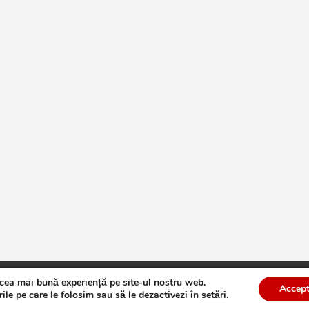
 cea mai bună experiență pe site-ul nostru web.
te
Theme by:
Theme Horse
Proudly Powered by:
WordPress
Accept
ile pe care le folosim sau să le dezactivezi în
setări
.