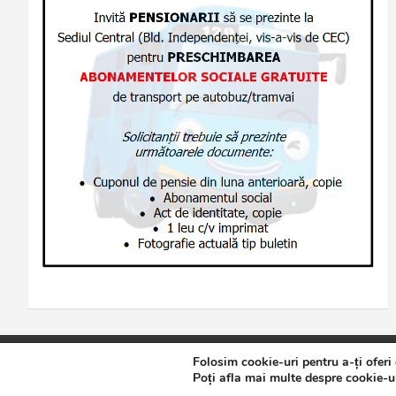
Folosim cookie-uri pentru a-ți oferi
Copyright © 2026
Jurnalul de Brăila
Politică de confidențialita
Poți afla mai multe despre cookie-ur