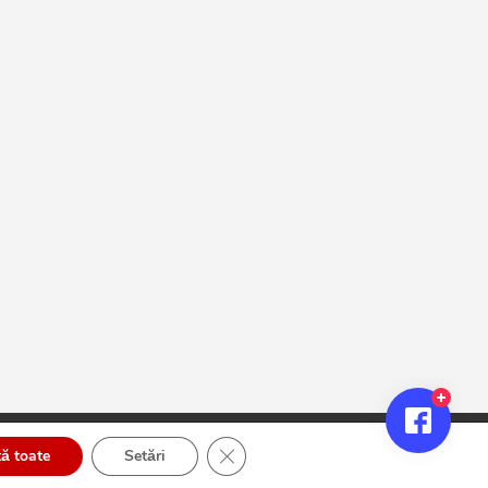
Close GDPR Cookie Banner
ă toate
Setări