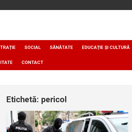
TRAȚIE
SOCIAL
SĂNĂTATE
EDUCAȚIE ȘI CULTURĂ
ITATE
CONTACT
Etichetă:
pericol