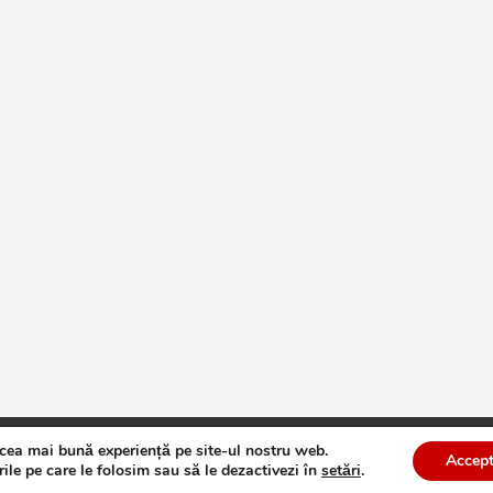
 cea mai bună experiență pe site-ul nostru web.
te
Theme by:
Theme Horse
Proudly Powered by:
WordPress
Accept
ile pe care le folosim sau să le dezactivezi în
setări
.