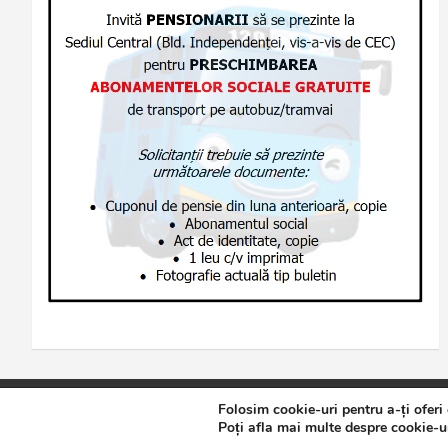
Folosim cookie-uri pentru a-ți oferi
Copyright © 2026
Jurnalul de Brăila
Politică de confidențialita
Poți afla mai multe despre cookie-ur