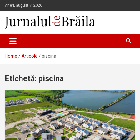
Skip
vineri, august 7, 2026
to
content
Jurnalul de Brăila
Home
Articole
piscina
Etichetă:
piscina