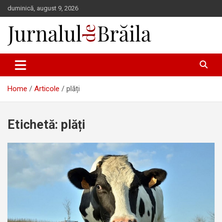
Skip
duminică, august 9, 2026
to
content
Jurnalul de Brăila
Home
Articole
plăți
Etichetă:
plăți