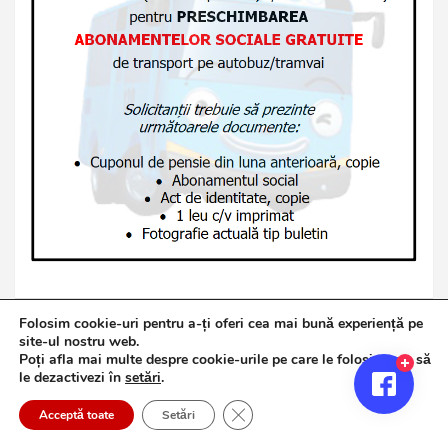
Folosim cookie-uri pentru a-ți oferi cea mai bună experiență pe
site-ul nostru web.
Poți afla mai multe despre cookie-urile pe care le folosim sau să
Copyright © 2026
Jurnalul de Brăila
le dezactivezi în
setări
.
Politică de confidențialitate
Theme by:
Theme Horse
Close GDPR Cookie Banner
Proudly Powered by:
WordPress
Acceptă toate
Setări