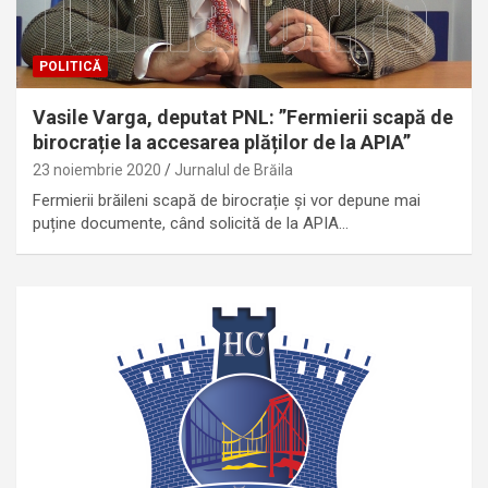
POLITICĂ
Vasile Varga, deputat PNL: ”Fermierii scapă de
birocrație la accesarea plăților de la APIA”
23 noiembrie 2020
Jurnalul de Brăila
Fermierii brăileni scapă de birocrație și vor depune mai
puține documente, când solicită de la APIA…