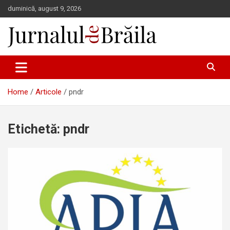
Skip
duminică, august 9, 2026
to
content
Jurnalul de Brăila
Home
Articole
pndr
Etichetă:
pndr