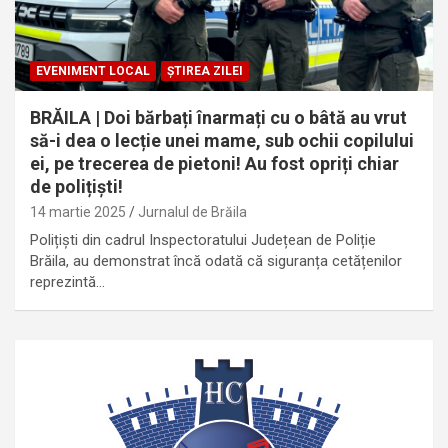
EVENIMENT LOCAL
ȘTIREA ZILEI
BRĂILA | Doi bărbați înarmați cu o bâtă au vrut
să-i dea o lecție unei mame, sub ochii copilului
ei, pe trecerea de pietoni! Au fost opriți chiar
de polițiști!
14 martie 2025
Jurnalul de Brăila
Polițiști din cadrul Inspectoratului Județean de Poliție
Brăila, au demonstrat încă odată că siguranța cetățenilor
reprezintă…