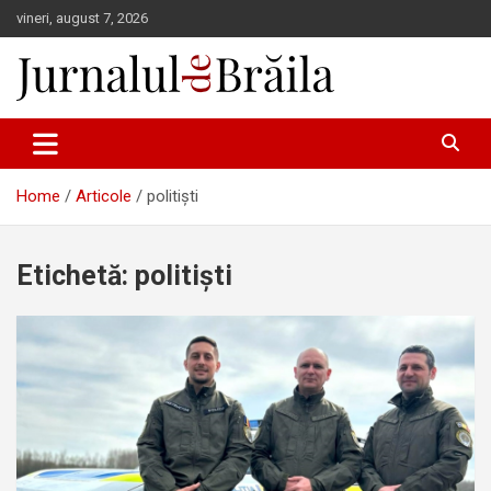
Skip
vineri, august 7, 2026
to
content
Jurnalul de Brăila
Home
Articole
politiști
Etichetă:
politiști