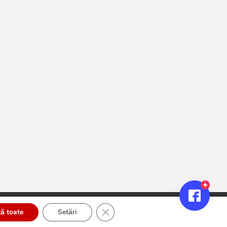
Close GDPR Cookie Banner
ă toate
Setări