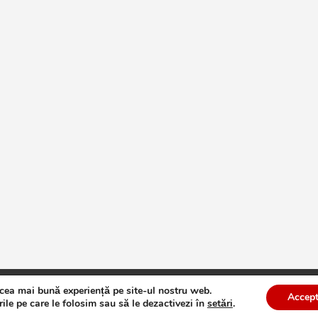
 cea mai bună experiență pe site-ul nostru web.
te
Theme by:
Theme Horse
Proudly Powered by:
WordPress
Accept
ile pe care le folosim sau să le dezactivezi în
setări
.