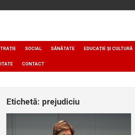
TRAȚIE
SOCIAL
SĂNĂTATE
EDUCAȚIE ȘI CULTURĂ
ITATE
CONTACT
Etichetă:
prejudiciu