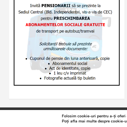
Folosim cookie-uri pentru a-ți oferi
Copyright © 2026
Jurnalul de Brăila
Politică de confidențialita
Poți afla mai multe despre cookie-ur