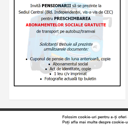
Folosim cookie-uri pentru a-ți oferi
Copyright © 2026
Jurnalul de Brăila
Politică de confidențialita
Poți afla mai multe despre cookie-ur