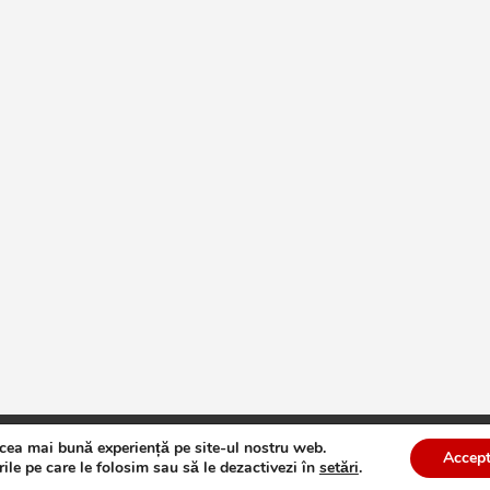
 cea mai bună experiență pe site-ul nostru web.
te
Theme by:
Theme Horse
Proudly Powered by:
WordPress
Accept
ile pe care le folosim sau să le dezactivezi în
setări
.