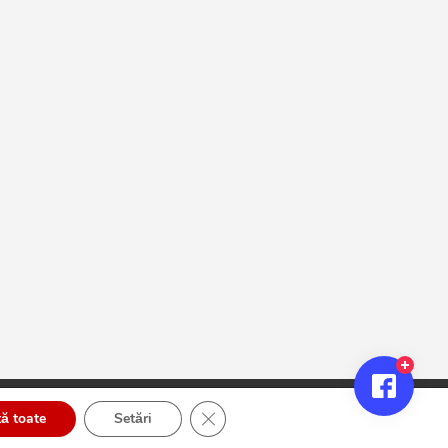
Close GDPR Cookie Banner
ă toate
Setări