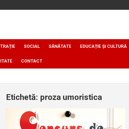
TRAȚIE
SOCIAL
SĂNĂTATE
EDUCAȚIE ȘI CULTURĂ
ITATE
CONTACT
Etichetă:
proza umoristica