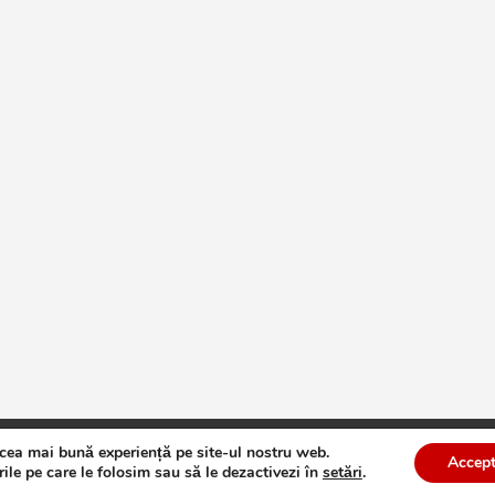
 cea mai bună experiență pe site-ul nostru web.
te
Theme by:
Theme Horse
Proudly Powered by:
WordPress
Accept
ile pe care le folosim sau să le dezactivezi în
setări
.