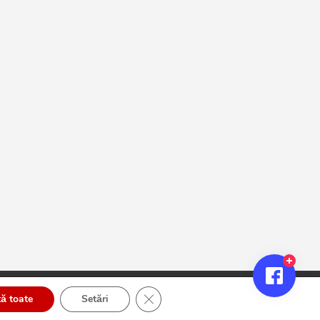
Close GDPR Cookie Banner
ă toate
Setări