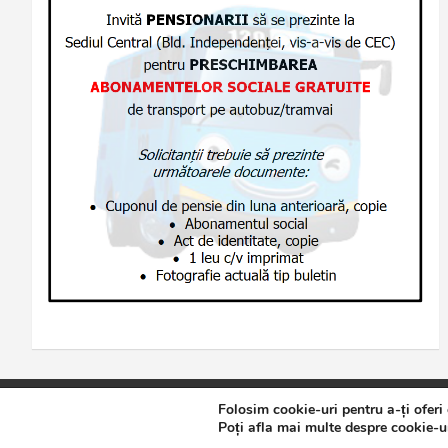
Folosim cookie-uri pentru a-ți oferi
Copyright © 2026
Jurnalul de Brăila
Politică de confidențialita
Poți afla mai multe despre cookie-ur