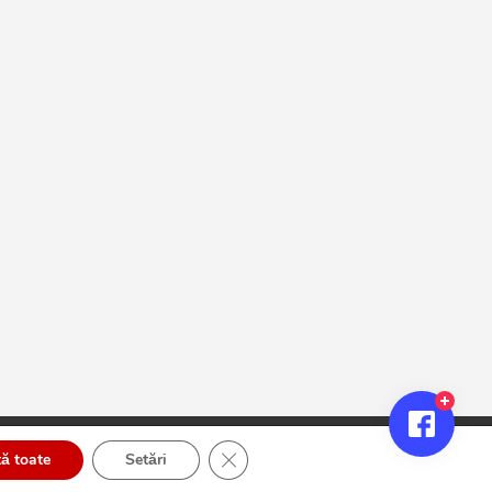
Close GDPR Cookie Banner
ă toate
Setări