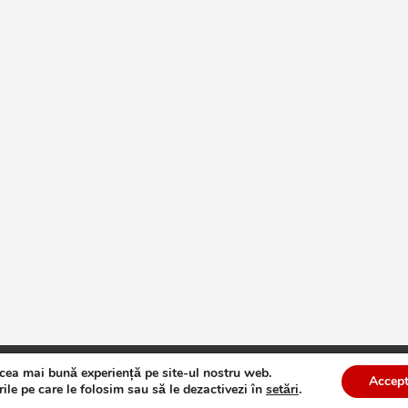
 cea mai bună experiență pe site-ul nostru web.
te
Theme by:
Theme Horse
Proudly Powered by:
WordPress
Accept
ile pe care le folosim sau să le dezactivezi în
setări
.