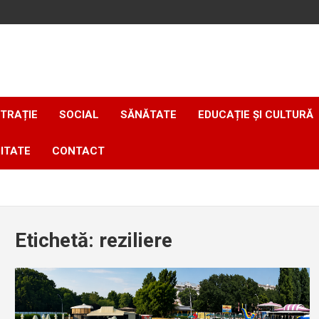
TRAȚIE
SOCIAL
SĂNĂTATE
EDUCAȚIE ȘI CULTURĂ
ITATE
CONTACT
Etichetă:
reziliere