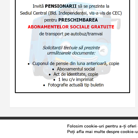
Folosim cookie-uri pentru a-ți oferi
Copyright © 2026
Jurnalul de Brăila
Politică de confidențialita
Poți afla mai multe despre cookie-ur