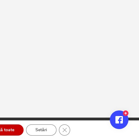
Close GDPR Cookie Banner
ă toate
Setări