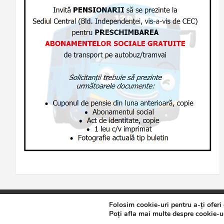
Folosim cookie-uri pentru a-ți oferi
Copyright © 2026
Jurnalul de Brăila
Politică de confidențialita
Poți afla mai multe despre cookie-ur