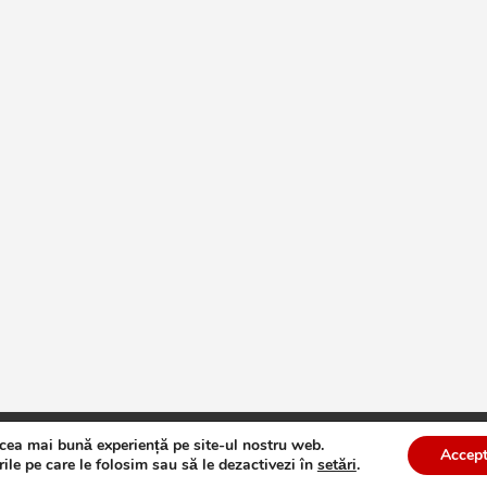
 cea mai bună experiență pe site-ul nostru web.
te
Theme by:
Theme Horse
Proudly Powered by:
WordPress
Accept
ile pe care le folosim sau să le dezactivezi în
setări
.