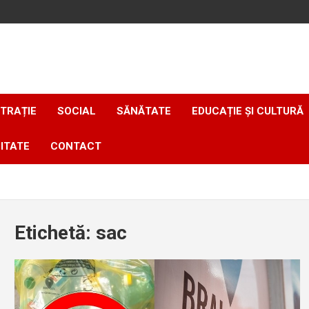
TRAȚIE
SOCIAL
SĂNĂTATE
EDUCAȚIE ȘI CULTURĂ
ITATE
CONTACT
Etichetă:
sac