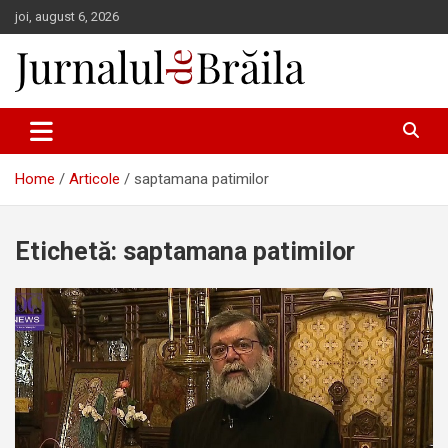
Skip
joi, august 6, 2026
to
content
Jurnalul de Brăila
Home
Articole
saptamana patimilor
Etichetă:
saptamana patimilor