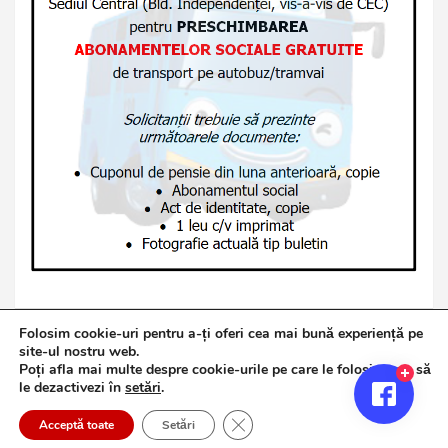
Folosim cookie-uri pentru a-ți oferi cea mai bună experiență pe
site-ul nostru web.
Poți afla mai multe despre cookie-urile pe care le folosim sau să
Copyright © 2026
Jurnalul de Brăila
le dezactivezi în
setări
.
Politică de confidențialitate
Theme by:
Theme Horse
Close GDPR Cookie Banner
Proudly Powered by:
WordPress
Acceptă toate
Setări