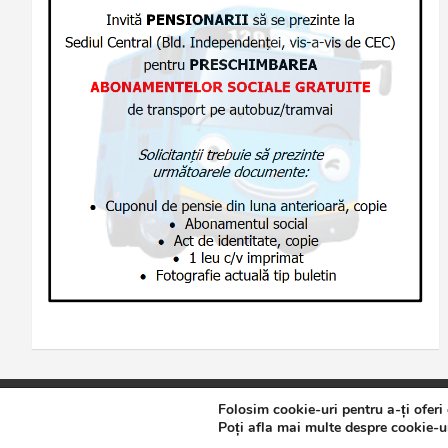
Folosim cookie-uri pentru a-ți oferi
Copyright © 2026
Jurnalul de Brăila
Politică de confidențialita
Poți afla mai multe despre cookie-ur