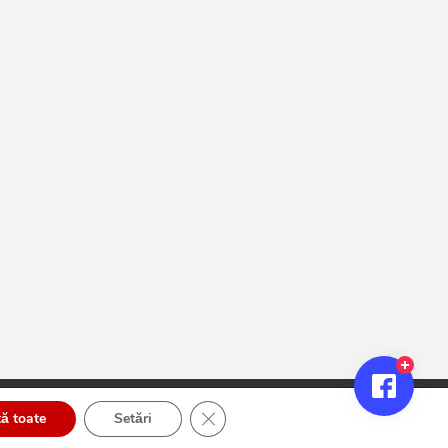
Close GDPR Cookie Banner
ă toate
Setări