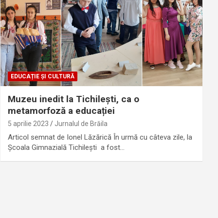
EDUCAȚIE ȘI CULTURĂ
Muzeu inedit la Tichilești, ca o
metamorfoză a educației
5 aprilie 2023
Jurnalul de Brăila
Articol semnat de Ionel Lăzărică În urmă cu câteva zile, la
Școala Gimnazială Tichilești a fost…