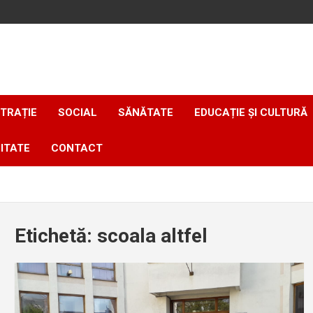
TRAȚIE
SOCIAL
SĂNĂTATE
EDUCAȚIE ȘI CULTURĂ
ITATE
CONTACT
Etichetă:
scoala altfel