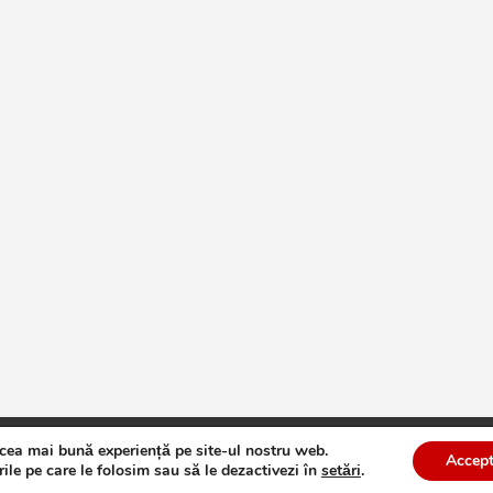
 cea mai bună experiență pe site-ul nostru web.
te
Theme by:
Theme Horse
Proudly Powered by:
WordPress
Accept
ile pe care le folosim sau să le dezactivezi în
setări
.