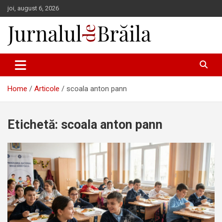
Skip
joi, august 6, 2026
to
content
Jurnalul de Brăila
Home
Articole
scoala anton pann
Etichetă:
scoala anton pann