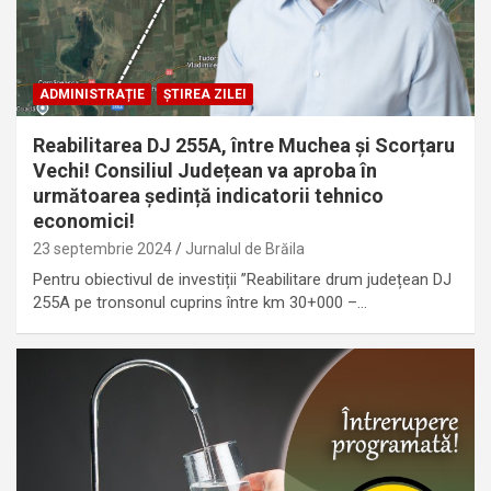
ADMINISTRAȚIE
ȘTIREA ZILEI
Reabilitarea DJ 255A, între Muchea și Scorțaru
Vechi! Consiliul Județean va aproba în
următoarea ședință indicatorii tehnico
economici!
23 septembrie 2024
Jurnalul de Brăila
Pentru obiectivul de investiții ”Reabilitare drum județean DJ
255A pe tronsonul cuprins între km 30+000 –…