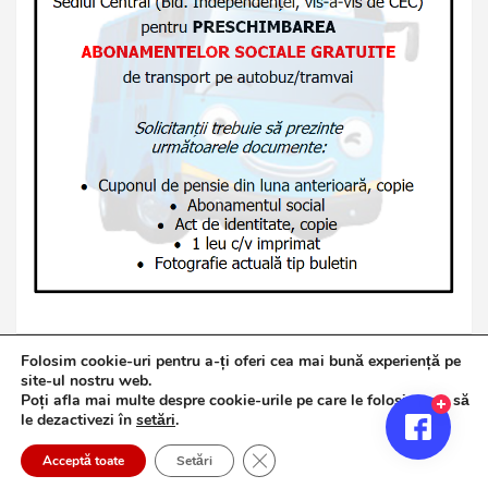
Folosim cookie-uri pentru a-ți oferi cea mai bună experiență pe
site-ul nostru web.
Poți afla mai multe despre cookie-urile pe care le folosim sau să
Copyright © 2026
Jurnalul de Brăila
le dezactivezi în
setări
.
Politică de confidențialitate
Theme by:
Theme Horse
Close GDPR Cookie Banner
Proudly Powered by:
WordPress
Acceptă toate
Setări