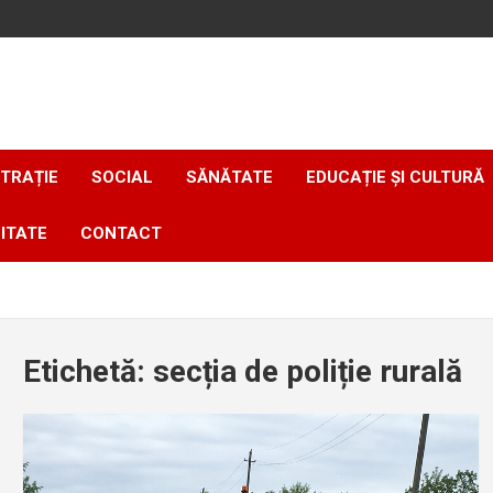
TRAȚIE
SOCIAL
SĂNĂTATE
EDUCAȚIE ȘI CULTURĂ
ITATE
CONTACT
Etichetă:
secția de poliție rurală