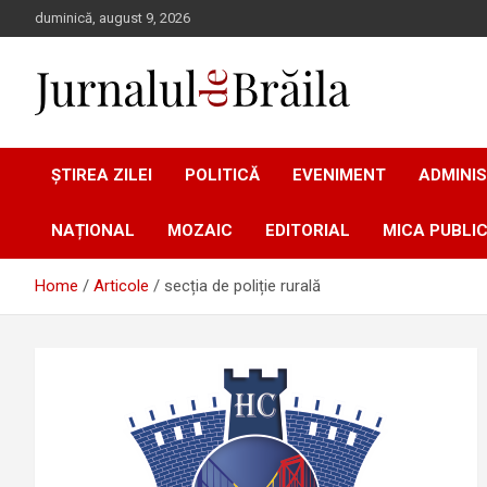
Skip
duminică, august 9, 2026
to
content
Jurnalul de Brăila
ȘTIREA ZILEI
POLITICĂ
EVENIMENT
ADMINIS
NAȚIONAL
MOZAIC
EDITORIAL
MICA PUBLIC
Home
Articole
secția de poliție rurală