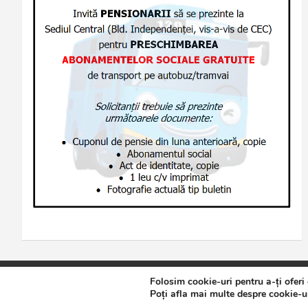
Folosim cookie-uri pentru a-ți oferi
Copyright © 2026
Jurnalul de Brăila
Politică de confidențialita
Poți afla mai multe despre cookie-ur