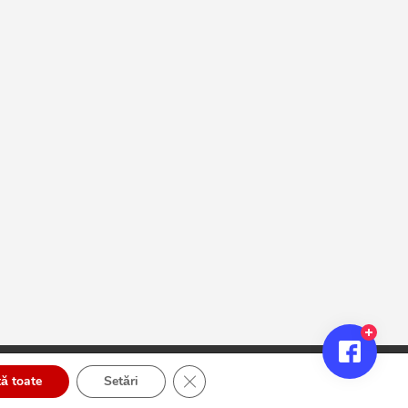
Close GDPR Cookie Banner
ă toate
Setări