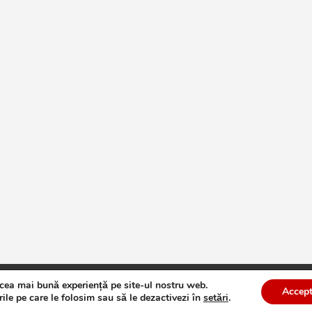
 cea mai bună experiență pe site-ul nostru web.
te
Theme by:
Theme Horse
Proudly Powered by:
WordPress
Accept
ile pe care le folosim sau să le dezactivezi în
setări
.