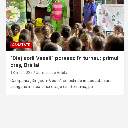
SĂNĂTATE
”Dințișorii Veseli” pornesc în turneu: primul
oraș, Brăila!
13 mai 2025
Jurnalul de Brăila
Campania „Dințișorii Veseli” se extinde în această vară,
ajungând în încă cinci orașe din România, pe…