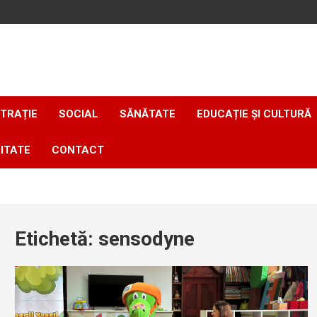
TRAȚIE
SOCIAL
SĂNĂTATE
EDUCAȚIE ȘI CULTURĂ
ITATE
CONTACT
Etichetă:
sensodyne