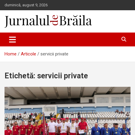
Skip
duminică, august 9, 2026
to
content
Jurnalul de Brăila
Home
Articole
servicii private
Etichetă:
servicii private