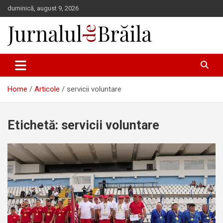
Skip
duminică, august 9, 2026
to
content
Jurnalul de Brăila
Home
Articole
servicii voluntare
Etichetă:
servicii voluntare