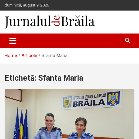
Skip
duminică, august 9, 2026
to
content
Jurnalul de Brăila
Home
Articole
Sfanta Maria
Etichetă:
Sfanta Maria