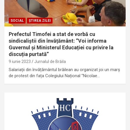
SOCIAL
ȘTIREA ZILEI
Prefectul Timofei a stat de vorbă cu
sindicaliștii din învățământ: ”Voi informa
Guvernul și Ministerul Educației cu privire la
discuția purtată”
9 iunie 2023
Jurnalul de Brăila
Salariații din învățământul brăilean au organizat joi un marș
de protest din fața Colegiului Național ”Nicolae…