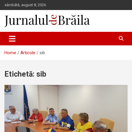
Skip
sâmbătă, august 8, 2026
to
content
Jurnalul de Brăila
Home
Articole
sib
Etichetă:
sib