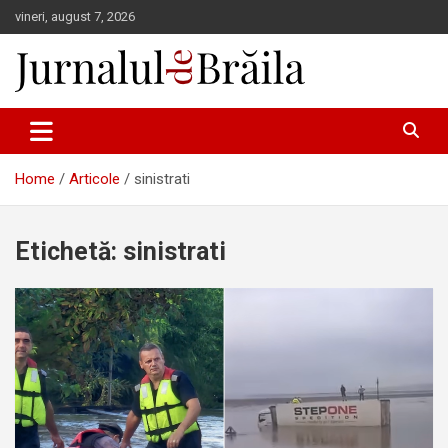
Skip
vineri, august 7, 2026
to
content
Jurnalul de Brăila
Home
Articole
sinistrati
Etichetă:
sinistrati