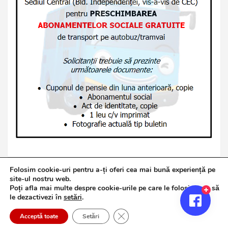
Folosim cookie-uri pentru a-ți oferi cea mai bună experiență pe
site-ul nostru web.
Poți afla mai multe despre cookie-urile pe care le folosim sau să
Copyright © 2026
Jurnalul de Brăila
le dezactivezi în
setări
.
Politică de confidențialitate
Theme by:
Theme Horse
Close GDPR Cookie Banner
Proudly Powered by:
WordPress
Acceptă toate
Setări