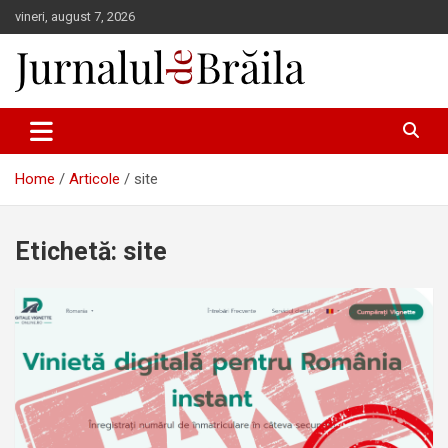
Skip
vineri, august 7, 2026
to
content
Jurnalul de Brăila
Home
Articole
site
Etichetă:
site