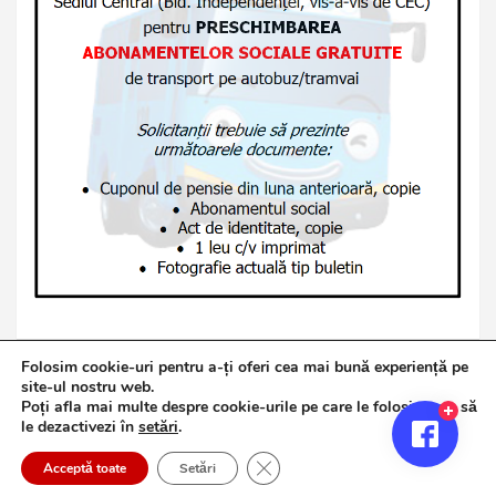
Folosim cookie-uri pentru a-ți oferi cea mai bună experiență pe
site-ul nostru web.
Poți afla mai multe despre cookie-urile pe care le folosim sau să
Copyright © 2026
Jurnalul de Brăila
le dezactivezi în
setări
.
Politică de confidențialitate
Theme by:
Theme Horse
Close GDPR Cookie Banner
Proudly Powered by:
WordPress
Acceptă toate
Setări