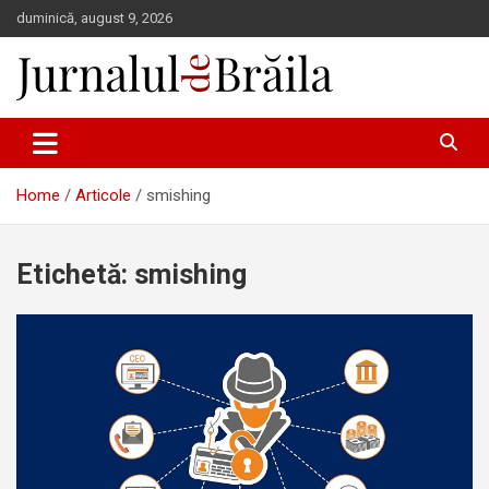
Skip
duminică, august 9, 2026
to
content
Jurnalul de Brăila
Home
Articole
smishing
Etichetă:
smishing