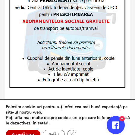
Folosim cookie-uri pentru a-ți oferi cea mai bună experiență pe
site-ul nostru web.
Poți afla mai multe despre cookie-urile pe care le folosim sau să
Copyright © 2026
Jurnalul de Brăila
le dezactivezi în
setări
.
Politică de confidențialitate
Theme by:
Theme Horse
Close GDPR Cookie Banner
Proudly Powered by:
WordPress
Acceptă toate
Setări