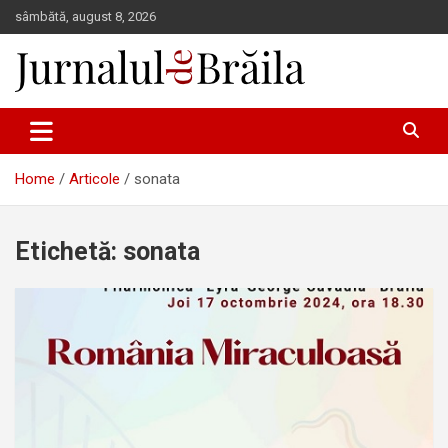
Skip
sâmbătă, august 8, 2026
to
content
Jurnalul de Brăila
Home
Articole
sonata
Etichetă:
sonata