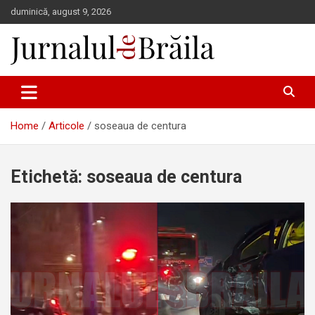
Skip
duminică, august 9, 2026
to
content
Jurnalul de Brăila
Home
Articole
soseaua de centura
Etichetă:
soseaua de centura