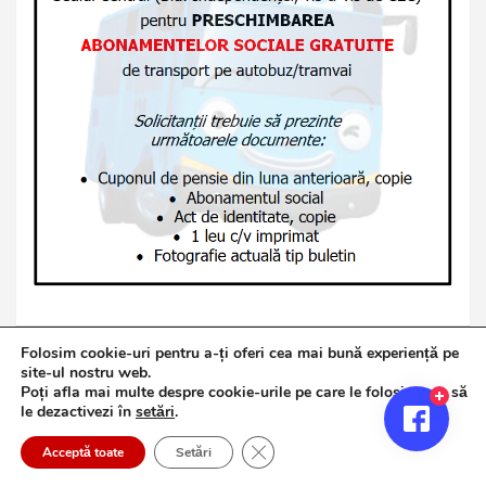
Folosim cookie-uri pentru a-ți oferi cea mai bună experiență pe
site-ul nostru web.
Poți afla mai multe despre cookie-urile pe care le folosim sau să
Copyright © 2026
Jurnalul de Brăila
le dezactivezi în
setări
.
Politică de confidențialitate
Theme by:
Theme Horse
Close GDPR Cookie Banner
Proudly Powered by:
WordPress
Acceptă toate
Setări