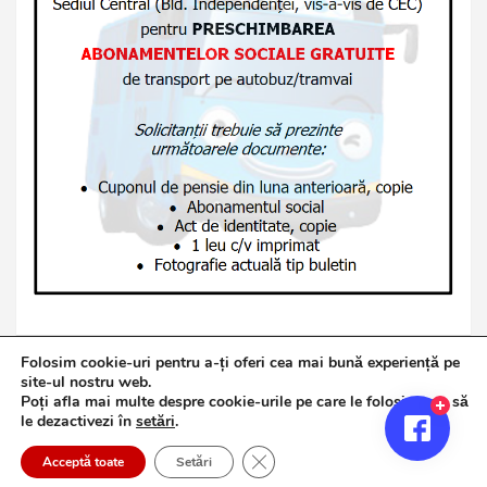
Folosim cookie-uri pentru a-ți oferi cea mai bună experiență pe
site-ul nostru web.
Poți afla mai multe despre cookie-urile pe care le folosim sau să
Copyright © 2026
Jurnalul de Brăila
le dezactivezi în
setări
.
Politică de confidențialitate
Theme by:
Theme Horse
Close GDPR Cookie Banner
Proudly Powered by:
WordPress
Acceptă toate
Setări