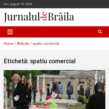
Skip
luni, august 10, 2026
to
content
Jurnalul de Brăila
Home
Articole
spatiu comercial
Etichetă:
spatiu comercial