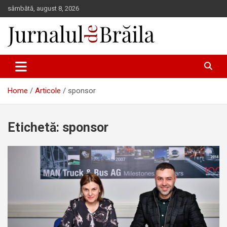
Skip
sâmbătă, august 8, 2026
to
content
Jurnalul de Brăila
Home
Articole
sponsor
Etichetă:
sponsor