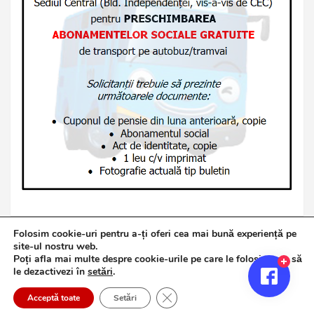
Folosim cookie-uri pentru a-ți oferi cea mai bună experiență pe
site-ul nostru web.
Poți afla mai multe despre cookie-urile pe care le folosim sau să
Copyright © 2026
Jurnalul de Brăila
le dezactivezi în
setări
.
Politică de confidențialitate
Theme by:
Theme Horse
Close GDPR Cookie Banner
Proudly Powered by:
WordPress
Acceptă toate
Setări