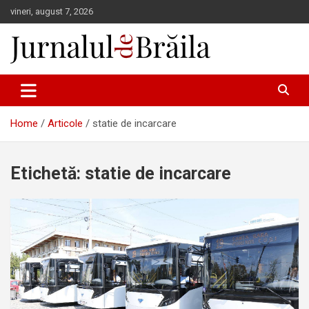
Skip
vineri, august 7, 2026
to
content
Jurnalul de Brăila
Home
Articole
statie de incarcare
Etichetă:
statie de incarcare