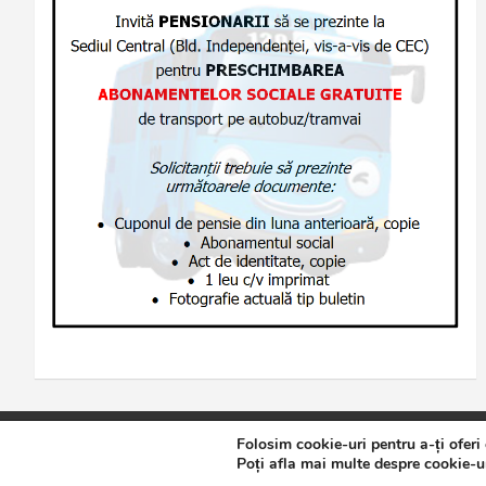
Folosim cookie-uri pentru a-ți oferi
Copyright © 2026
Jurnalul de Brăila
Politică de confidențialita
Poți afla mai multe despre cookie-ur