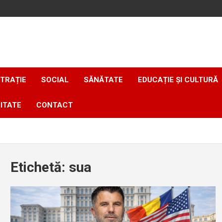
TRAȚIE
SOCIAL
SĂNĂTATE
EDUCAȚIE ȘI CULTURĂ
ITATE
CONTACT
Etichetă:
sua