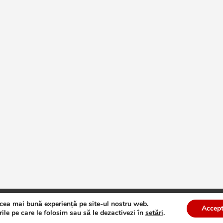
 cea mai bună experiență pe site-ul nostru web.
te
Theme by:
Theme Horse
Proudly Powered by:
WordPress
Accept
ile pe care le folosim sau să le dezactivezi în
setări
.