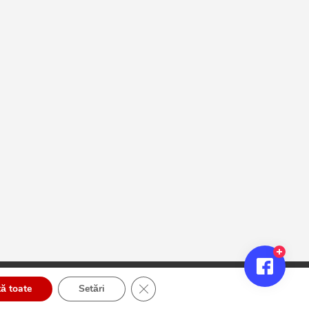
Close GDPR Cookie Banner
ă toate
Setări