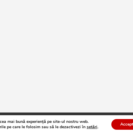
 cea mai bună experiență pe site-ul nostru web.
te
Theme by:
Theme Horse
Proudly Powered by:
WordPress
Accept
ile pe care le folosim sau să le dezactivezi în
setări
.