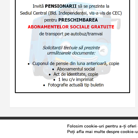
Folosim cookie-uri pentru a-ți oferi
Copyright © 2026
Jurnalul de Brăila
Politică de confidențialita
Poți afla mai multe despre cookie-ur