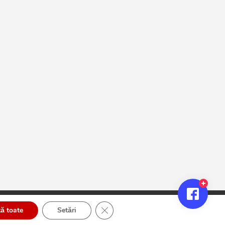
Close GDPR Cookie Banner
ă toate
Setări