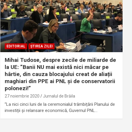
EDITORIAL
ȘTIREA ZILEI
Mihai Tudose, despre zecile de miliarde de
la UE: ”Banii NU mai există nici măcar pe
hârtie, din cauza blocajului creat de aliații
maghiari din PPE ai PNL și de conservatorii
polonezi!”
27 noiembrie 2020
Jurnalul de Brăila
”La nici cinci luni de la ceremonialul trâmbițării Planului de
investiții și relansare economică, Guvernul PNL…