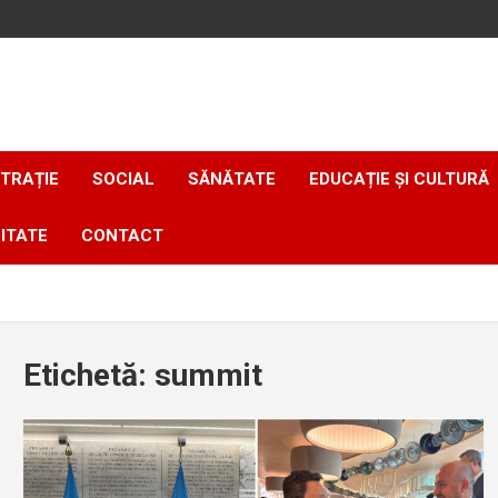
TRAȚIE
SOCIAL
SĂNĂTATE
EDUCAȚIE ȘI CULTURĂ
ITATE
CONTACT
Etichetă:
summit