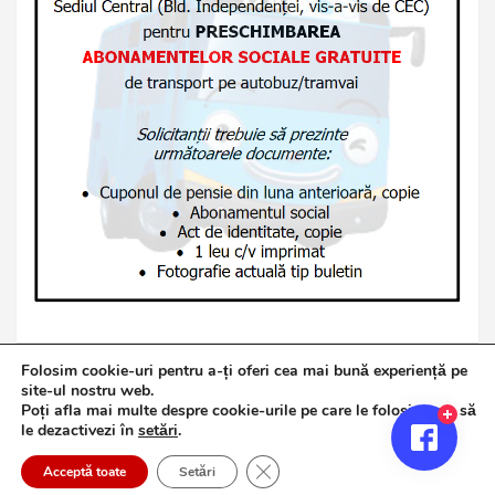
Folosim cookie-uri pentru a-ți oferi cea mai bună experiență pe
site-ul nostru web.
Poți afla mai multe despre cookie-urile pe care le folosim sau să
Copyright © 2026
Jurnalul de Brăila
le dezactivezi în
setări
.
Politică de confidențialitate
Theme by:
Theme Horse
Close GDPR Cookie Banner
Proudly Powered by:
WordPress
Acceptă toate
Setări