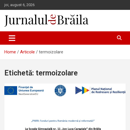
Skip
joi, august 6, 2026
to
content
Jurnalul de Brăila
Home
Articole
termoizolare
Etichetă:
termoizolare