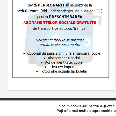
Folosim cookie-uri pentru a-ți oferi
Copyright © 2026
Jurnalul de Brăila
Politică de confidențialita
Poți afla mai multe despre cookie-ur