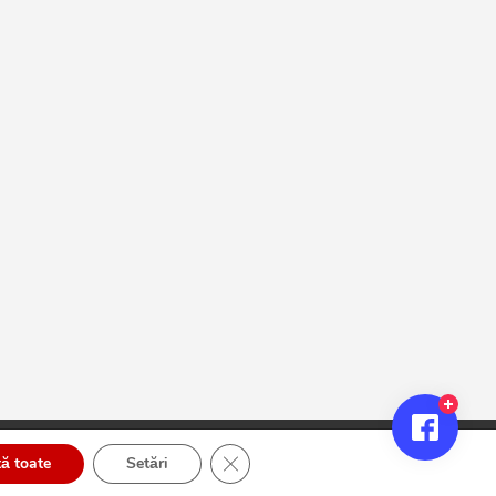
Close GDPR Cookie Banner
ă toate
Setări