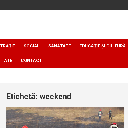
TRAȚIE
SOCIAL
SĂNĂTATE
EDUCAȚIE ȘI CULTURĂ
ITATE
CONTACT
Etichetă:
weekend