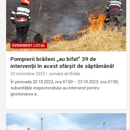
EVENIMENT LOCAL
Pompierii brăileni „au bifat” 39 de
intervenții în acest sfârșit de săptămână!
23 octombrie 2023
Jurnalul de Brăila
În perioada 20.10.2023, ora 07:00 – 23.10.2023, ora 07:00,
subunitățile inspectoratului au intervenit pentru
gestionarea a…