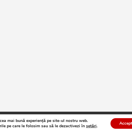
 cea mai bună experiență pe site-ul nostru web.
te
Theme by:
Theme Horse
Proudly Powered by:
WordPress
Accept
ile pe care le folosim sau să le dezactivezi în
setări
.