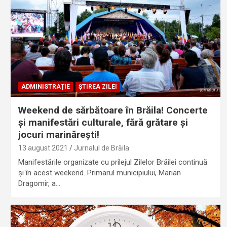
ADMINISTRAȚIE
ȘTIREA ZILEI
Weekend de sărbătoare în Brăila! Concerte
și manifestări culturale, fără grătare și
jocuri marinărești!
13 august 2021
Jurnalul de Brăila
Manifestările organizate cu prilejul Zilelor Brăilei continuă
și în acest weekend. Primarul municipiului, Marian
Dragomir, a…