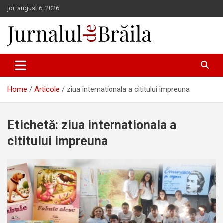
Skip
joi, august 6, 2026
to
content
Jurnalul de Brăila
Home
Articole
ziua internationala a cititului impreuna
Etichetă:
ziua internationala a
cititului impreuna