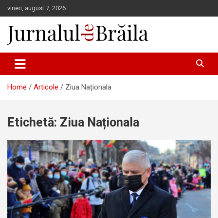
Skip
vineri, august 7, 2026
to
content
Jurnalul de Brăila
Home
Articole
Ziua Naționala
Etichetă:
Ziua Naționala