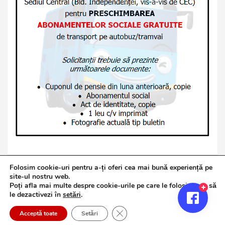
Folosim cookie-uri pentru a-ți oferi cea mai bună experiență pe
site-ul nostru web.
Poți afla mai multe despre cookie-urile pe care le folosim sau să
Copyright © 2026
Jurnalul de Brăila
le dezactivezi în
setări
.
Politică de confidențialitate
Theme by:
Theme Horse
Close GDPR Cookie Banner
Proudly Powered by:
WordPress
Acceptă toate
Setări