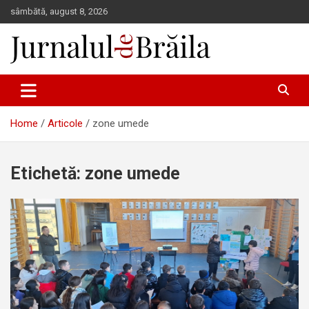
Skip
sâmbătă, august 8, 2026
to
content
Jurnalul de Brăila
Home
Articole
zone umede
Etichetă:
zone umede