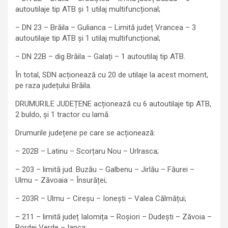
autoutilaje tip ATB și 1 utilaj multifuncțional;
– DN 23 – Brăila – Gulianca – Limită județ Vrancea – 3
autoutilaje tip ATB și 1 utilaj multifuncțional;
– DN 22B – dig Brăila – Galați – 1 autoutilaj tip ATB.
În total, SDN acționează cu 20 de utilaje la acest moment,
pe raza județului Brăila.
DRUMURILE JUDEȚENE acționează cu 6 autoutilaje tip ATB,
2 buldo, și 1 tractor cu lamă.
Drumurile județene pe care se acționează:
– 202B – Latinu – Scorțaru Nou – Urlrasca;
– 203 – limită jud. Buzău – Galbenu – Jirlău – Făurei –
Ulmu – Zăvoaia – Însurăței;
– 203R – Ulmu – Cireșu – Ionești – Valea Călmățui;
– 211 – limită județ Ialomița – Roșiori – Dudești – Zăvoia –
Bordei Verde – Ianca;