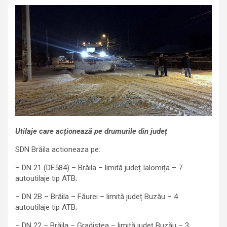
Utilaje care acționează pe drumurile din județ
SDN Brăila actioneaza pe:
– DN 21 (DE584) – Brăila – limită județ Ialomița – 7
autoutilaje tip ATB;
– DN 2B – Brăila – Făurei – limită județ Buzău – 4
autoutilaje tip ATB;
– DN 22 – Brăila – Gradiștea – limită județ Buzău – 3