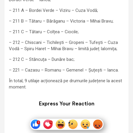
– 211 A – Bordei Verde – Viziru – Cuza Vodă;
– 211 B – Tătaru – Bărăganu – Victoria – Mihai Bravu;
– 211 C – Tătaru – Colțea – Ciocile;
– 212 – Chiscani – Tichilești – Gropeni – Tufești – Cuza
Vodă – Spiru Haret – Mihai Bravu – limită județ Ialomița;
– 212 C – Stăncuța – Dunăre bac;
– 221 – Cazasu – Romanu – Gemenel – Șuțești – Ianca.
În total, 9 utilaje acționează pe drumurile județene la acest
moment.
Express Your Reaction