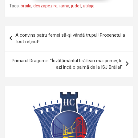
Tags:
braila
,
deszapezire
,
iarna
,
judet
,
utilaje
Navigare
A convins patru femei să-și vândă trupul! Proxenetul a
în
fost reținut!
articole
Primarul Dragomir: ”Învățământul brăilean mai primește
azi încă o palmă de la ISJ Brăila!”