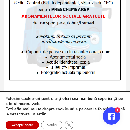
Folosim cookie-uri pentru a-ți oferi cea mai bună experiență pe
site-ul nostru web.
Poți afla mai multe despre cookie-urile pe care le folosim sau să
Copyright © 2026
Jurnalul de Brăila
le dezactivezi în
setări
.
Politică de confidențialitate
Theme by:
Theme Horse
Close GDPR Cookie Banner
Proudly Powered by:
WordPress
Acceptă toate
Setări