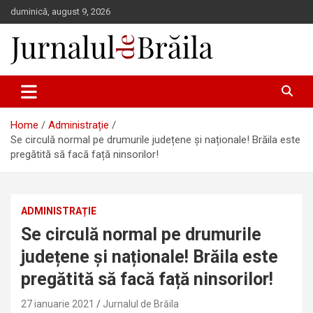
Skip
duminică, august 9, 2026
to
content
Jurnalul de Brăila
Home
Administrație
Se circulă normal pe drumurile județene și naționale! Brăila este
pregătită să facă față ninsorilor!
ADMINISTRAȚIE
Se circulă normal pe drumurile
județene și naționale! Brăila este
pregătită să facă față ninsorilor!
27 ianuarie 2021
Jurnalul de Brăila